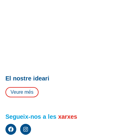
El nostre ideari
Veure més
Segueix-nos a les
xarxes