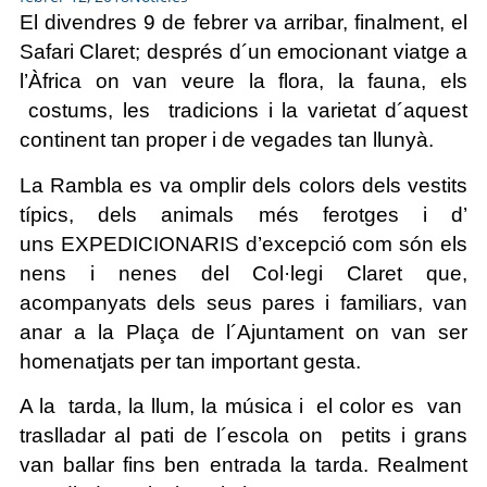
El divendres 9 de febrer va arribar, finalment, el
Safari Claret; després d´un emocionant viatge a
l’Àfrica on van veure la flora, la fauna, els
costums, les tradicions i la varietat d´aquest
continent tan proper i de ve
gades tan llunyà.
La Rambla es va omplir dels colors dels vestits
típics, dels animals més ferotges i
d’
uns EXPEDICIONARIS d’excepció com són els
nens i nenes del Col·legi Claret que,
acompanyats dels seus pares i familiars, van
anar a la Plaça de l´Ajuntament on van ser
homenatjats per tan important gesta.
A la tarda, la llum, la música i el color es van
traslladar al pati de l´escola on petits i grans
van ballar fins ben entrada la tarda.
Realment