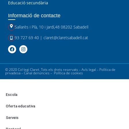
Educació secundària
Informació de contacte
Sallarès i Plà, 10
i
Jardí,48 08202 Sabadell
93 727 69 40
|
claret@claretsabadell.cat
© 2020 Col·legi Claret. Tots els drets reservats –
Avís legal
–
Política de
privadesa
–
Canal denúncies
–
Política de cookies
Escola
Oferta educativa
Serveis