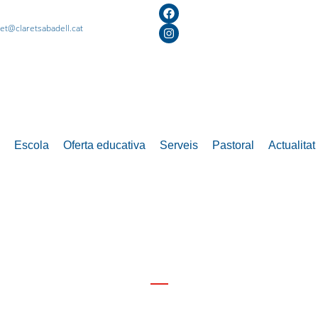
ret@claretsabadell.cat
Escola
Oferta educativa
Serveis
Pastoral
Actualitat
Dia 28 de maig, Sabadell corre pels nen