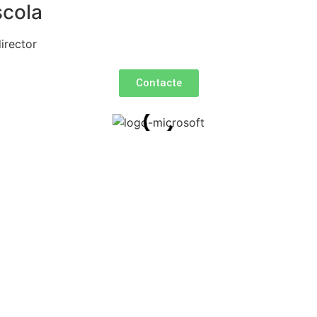
scola
irector
Contacte