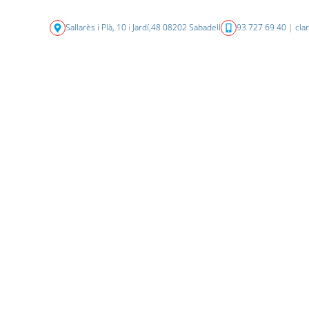
Sallarès i Plà, 10
i
Jardí,48 08202 Sabadell
93 727 69 40
|
cla