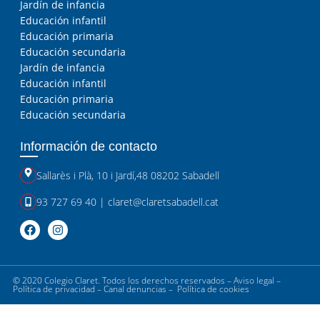
Jardín de infancia
Educación infantil
Educación primaria
Educación secundaria
Jardín de infancia
Educación infantil
Educación primaria
Educación secundaria
Información de contacto
Sallarès i Plà, 10
i
Jardí,48 08202 Sabadell
93 727 69 40
|
claret@claretsabadell.cat
© 2020 Colegio Claret. Todos los derechos reservados –
Aviso legal
–
Política de privacidad
–
Canal denuncias
–
Política de cookies