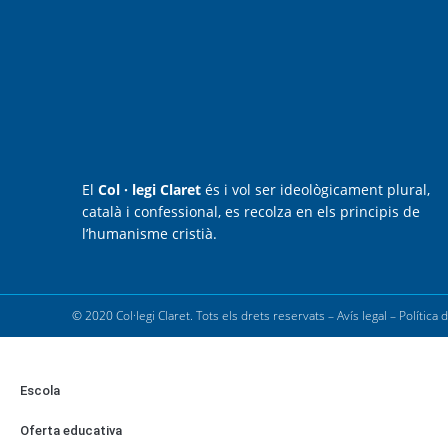
El
Col · legi Claret
és i vol ser ideològicament plural,
català i confessional, es recolza en els principis de
l’humanisme cristià.
© 2020 Col·legi Claret. Tots els drets reservats –
Avís legal
–
Política 
Escola
Oferta educativa