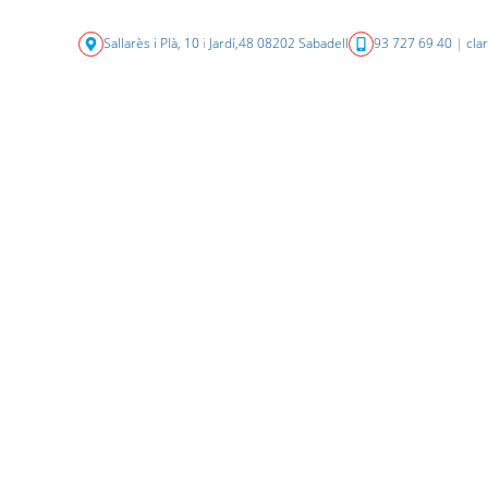
Sallarès i Plà, 10
i
Jardí,48 08202 Sabadell
93 727 69 40
|
cla