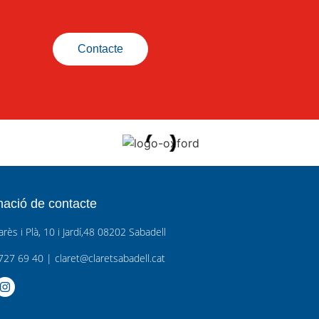
Contacte
mació de contacte
arès i Plà, 10
i
Jardí,48 08202 Sabadell
727 69 40
|
claret@claretsabadell.cat