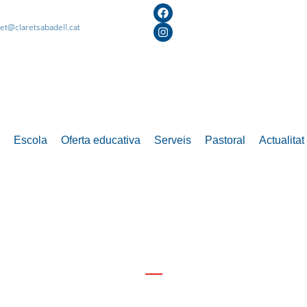
ret@claretsabadell.cat
Escola
Oferta educativa
Serveis
Pastoral
Actualitat
Festes de final d’etapa