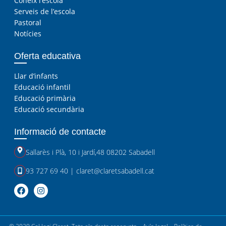
Coneix l’escola
Serveis de l’escola
Pastoral
Notícies
Oferta educativa
Llar d’infants
Educació infantil
Educació primària
Educació secundària
Informació de contacte
Sallarès i Plà, 10
i
Jardí,48 08202 Sabadell
93 727 69 40
|
claret@claretsabadell.cat