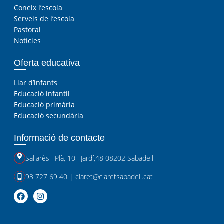
Coneix l’escola
Serveis de l’escola
Pastoral
Notícies
Oferta educativa
Llar d’infants
Educació infantil
Educació primària
Educació secundària
Informació de contacte
Sallarès i Plà, 10
i
Jardí,48 08202 Sabadell
93 727 69 40
|
claret@claretsabadell.cat