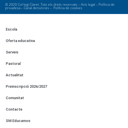
© 2020 Col·legi Claret. Tots els drets reservats –
Avís legal
–
Política de
privadesa
–
Canal denúncies
–
Política de cookies
Escola
Oferta educativa
Serveis
Pastoral
Actualitat
Preinscripció 2026/2027
Comunitat
Contacte
SM Educamos