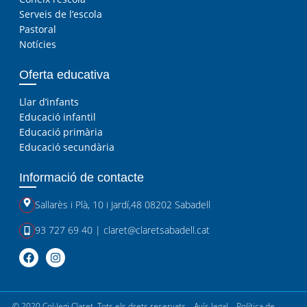
Serveis de l’escola
Pastoral
Notícies
Oferta educativa
Llar d’infants
Educació infantil
Educació primària
Educació secundària
Informació de contacte
Sallarès i Plà, 10
i
Jardí,48 08202 Sabadell
93 727 69 40
|
claret@claretsabadell.cat
© 2020 Col·legi Claret. Tots els drets reservats –
Avís legal
–
Política de