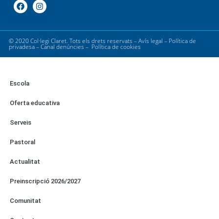
© 2020 Col·legi Claret. Tots els drets reservats –
Avís legal
–
Política de
privadesa
–
Canal denúncies
–
Política de cookies
Escola
Oferta educativa
Serveis
Pastoral
Actualitat
Preinscripció 2026/2027
Comunitat