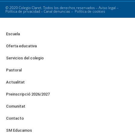
© 2020 Colegio Claret. Todos los derechos reservados –
Aviso legal
–
Política de privacidad
–
Canal denuncias
–
Política de cookies
Escuela
Oferta educativa
Servicios del colegio
Pastoral
Actualitat
Preinscripció 2026/2027
Comunitat
Contacto
SM Educamos