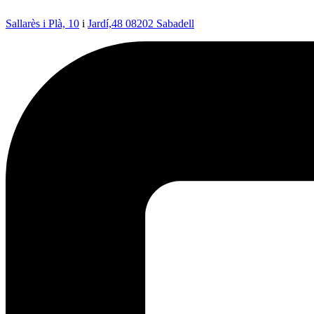
Sallarès i Plà, 10
i
Jardí,48 08202 Sabadell